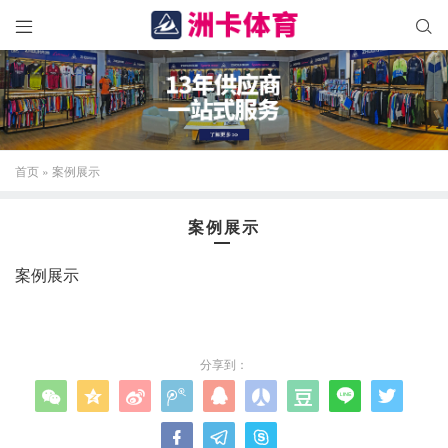


首页
»
案例展示
案例展示
案例展示
分享到：











